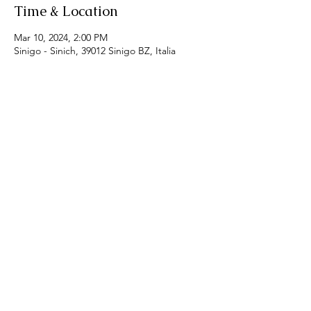
Time & Location
Mar 10, 2024, 2:00 PM
Sinigo - Sinich, 39012 Sinigo BZ, Italia
Share this event
SI - Club Merania
Email: merania@soroptimist.it
LINKS