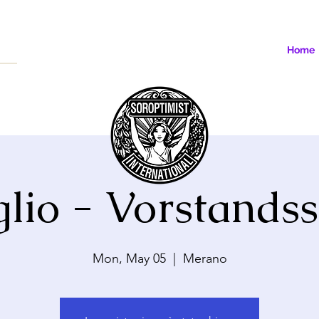
Home
lio - Vorstands
Mon, May 05
  |  
Merano