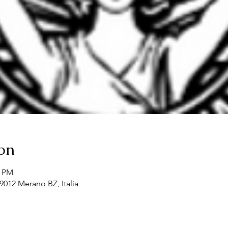
on
0 PM
9012 Merano BZ, Italia