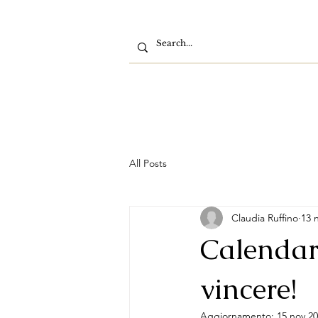
All Posts
Claudia Ruffino
13 
Calendari
vincere!
Aggiornamento:
15 nov 2