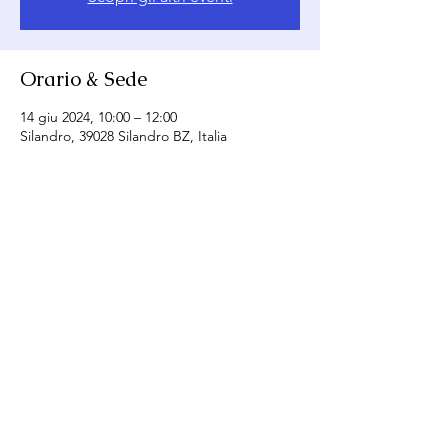
Orario & Sede
14 giu 2024, 10:00 – 12:00
Silandro, 39028 Silandro BZ, Italia
Condividi questo evento
SI - Club Merania
Email:
merania@soroptimist.it