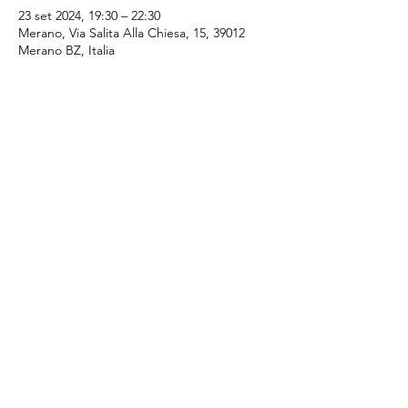
23 set 2024, 19:30 – 22:30
Merano, Via Salita Alla Chiesa, 15, 39012
Merano BZ, Italia
Condividi questo evento
SI - Club Merania
Email:
merania@soroptimist.it
LINKS
Blog