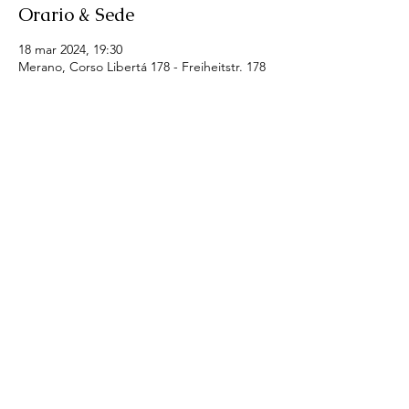
Orario & Sede
18 mar 2024, 19:30
Merano, Corso Libertá 178 - Freiheitstr. 178
Condividi questo evento
SI - Club Merania
Email:
merania@soroptimist.it
LINKS