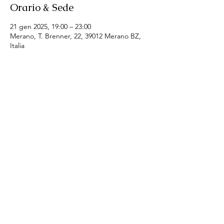
Orario & Sede
21 gen 2025, 19:00 – 23:00
Merano, T. Brenner, 22, 39012 Merano BZ,
Italia
Condividi questo evento
SI - Club Merania
Email:
merania@soroptimist.it
LINKS