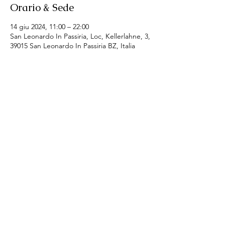
Orario & Sede
14 giu 2024, 11:00 – 22:00
San Leonardo In Passiria, Loc, Kellerlahne, 3,
39015 San Leonardo In Passiria BZ, Italia
Condividi questo evento
SI - Club Merania
Email:
merania@soroptimist.it
LINKS