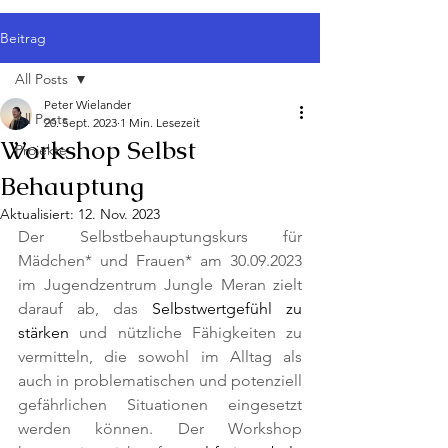
Beitrag
All Posts
Peter Wielander
All Posts
20. Sept. 2023
1 Min. Lesezeit
Workshop Selbst
Projekte
Behauptung
Aktualisiert:
12. Nov. 2023
Der Selbstbehauptungskurs für 
Mädchen* und Frauen* am 30.09.2023 
im Jugendzentrum Jungle Meran zielt 
darauf ab, das 
Selbstwertgefühl zu 
stärken
 und nützliche Fähigkeiten zu 
vermitteln, die sowohl im Alltag als 
auch in problematischen und potenziell 
gefährlichen Situationen eingesetzt 
werden können. Der Workshop 