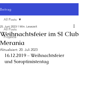
Beitrag
All Posts
25. Juni 2023
1 Min. Lesezeit
All Posts
Weihnachtsfeier im SI Club
Projekte
Merania
Aktualisiert:
20. Juli 2023
16.12.2019 – Weihnachtsfeier 
und Soroptimistentag