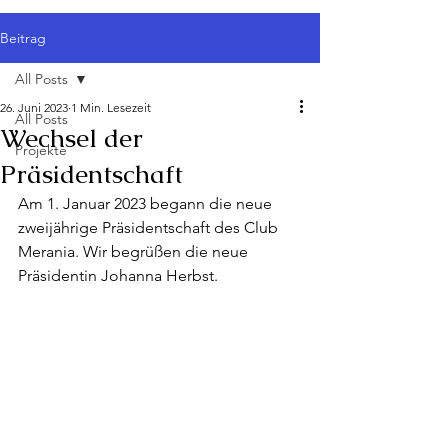
Beitrag
All Posts
26. Juni 2023
1 Min. Lesezeit
All Posts
Wechsel der
Projekte
Präsidentschaft
Am 1. Januar 2023 begann die neue 
zweijährige Präsidentschaft des Club 
Merania. Wir begrüßen die neue 
Präsidentin Johanna Herbst.