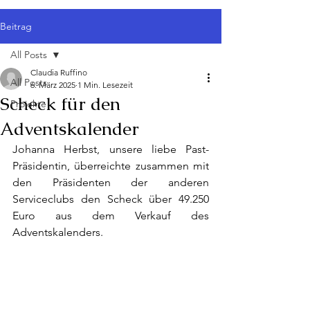
Beitrag
All Posts
Claudia Ruffino
All Posts
6. März 2025
1 Min. Lesezeit
Scheck für den
Projekte
Adventskalender
Johanna Herbst, unsere liebe Past-
Präsidentin, überreichte zusammen mit 
den Präsidenten der anderen 
Serviceclubs den Scheck über 49.250 
Euro aus dem Verkauf des 
Adventskalenders.