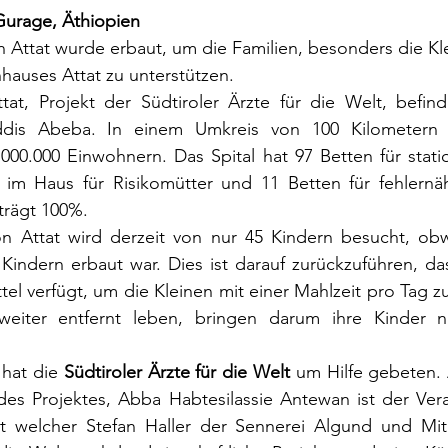
Gurage, Äthiopien
 Attat wurde erbaut, um die Familien, besonders die Kl
hauses Attat zu unterstützen.
at, Projekt der Südtiroler Ärzte für die Welt, befind
ddis Abeba. In einem Umkreis von 100 Kilometern b
000.000 Einwohnern. Das Spital hat 97 Betten für statio
n im Haus für Risikomütter und 11 Betten für fehlernäh
trägt 100%.
n Attat wird derzeit von nur 45 Kindern besucht, obwo
indern erbaut war. Dies ist darauf zurückzuführen, das
el verfügt, um die Kleinen mit einer Mahlzeit pro Tag zu
weiter entfernt leben, bringen darum ihre Kinder n
 hat die 
Südtiroler Ärzte für die Welt
 um Hilfe gebeten.
des Projektes, Abba Habtesilassie Antewan ist der Vera
t welcher Stefan Haller der Sennerei Algund und Mitg