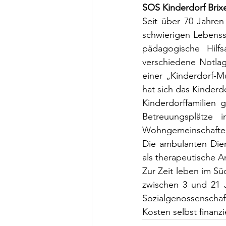
SOS Kinderdorf Bri
Seit über 70 Jahren 
schwierigen Lebenssi
pädagogische Hilf
verschiedene Notlag
einer „Kinderdorf-Mu
hat sich das Kinderd
Kinderdorffamilien 
Betreuungsplätze i
Wohngemeinschaften
Die ambulanten Dien
als therapeutische A
Zur Zeit leben im Sü
zwischen 3 und 21 J
Sozialgenossenschaf
Kosten selbst finanz