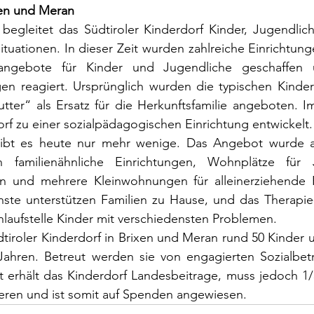
xen und Meran
begleitet das Südtiroler Kinderdorf Kinder, Jugendlich
tuationen. In dieser Zeit wurden zahlreiche Einrichtung
sangebote für Kinder und Jugendliche geschaffen 
en reagiert. Ursprünglich wurden die typischen Kinderd
tter“ als Ersatz für die Herkunftsfamilie angeboten. Im
orf zu einer sozialpädagogischen Einrichtung entwickelt.
gibt es heute nur mehr wenige. Das Angebot wurde al
n familienähnliche Einrichtungen, Wohnplätze für J
 und mehrere Kleinwohnungen für alleinerziehende F
ste unterstützen Familien zu Hause, und das Therapie-
nlaufstelle Kinder mit verschiedensten Problemen.
dtiroler Kinderdorf in Brixen und Meran rund 50 Kinder 
ahren. Betreut werden sie von engagierten Sozialbetre
t erhält das Kinderdorf Landesbeitrage, muss jedoch 1/
ieren und ist somit auf Spenden angewiesen.