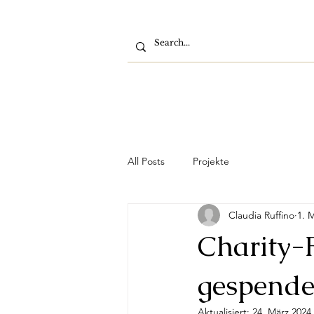
All Posts
Projekte
Claudia Ruffino
1. 
Charity-
gespende
Aktualisiert:
24. März 2024