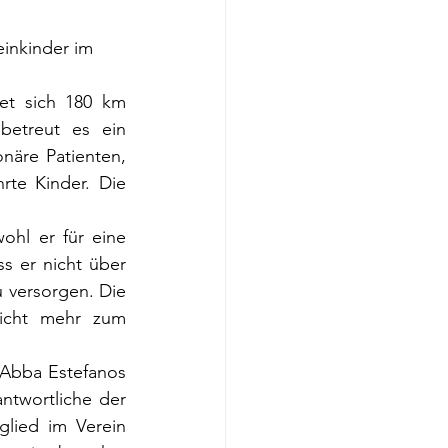
einkinder im
et sich 180 km 
etreut es ein 
näre Patienten, 
rte Kinder. Die 
hl er für eine 
s er nicht über 
 versorgen. Die 
icht mehr zum 
 Abba Estefanos 
ntwortliche der 
lied im Verein 