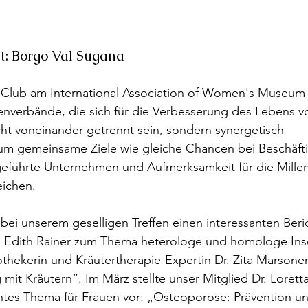
ät: Borgo Val Sugana
Club am International Association of Women's Museum
uenverbände, die sich für die Verbesserung des Lebens v
icht voneinander getrennt sein, sondern synergetisch 
m gemeinsame Ziele wie gleiche Chancen bei Beschäft
geführte Unternehmen und Aufmerksamkeit für die Millen
eichen.
 bei unserem geselligen Treffen einen interessanten Beri
. Edith Rainer zum Thema heterologe und homologe Ins
othekerin und Kräutertherapie-Expertin Dr. Zita Marsoner
it Kräutern“. Im März stellte unser Mitglied Dr. Lorett
ntes Thema für Frauen vor: „Osteoporose: Prävention u