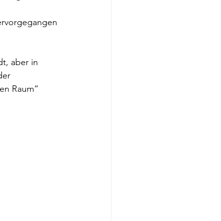
rvorgegangen 
t, aber in 
er 
enen Raum“ 