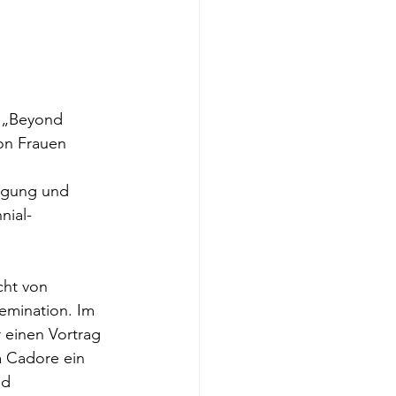
 „Beyond 
on Frauen 
igung und 
nial-
cht von 
emination. Im 
 einen Vortrag 
a Cadore ein 
nd 