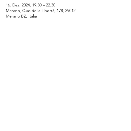
16. Dez. 2024, 19:30 – 22:30
Merano, C.so della Libertà, 178, 39012
Merano BZ, Italia
Diese Veranstaltung teilen
SI - Club Merania
Email:
merania@soroptimist.it
LINKS
Blog