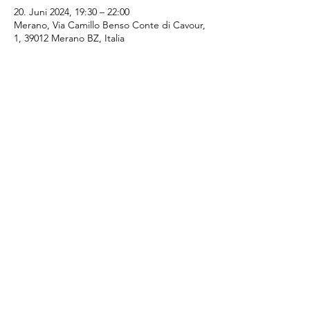
20. Juni 2024, 19:30 – 22:00
Merano, Via Camillo Benso Conte di Cavour,
1, 39012 Merano BZ, Italia
Diese Veranstaltung teilen
SI - Club Merania
Email:
merania@soroptimist.it
LINKS
Blog