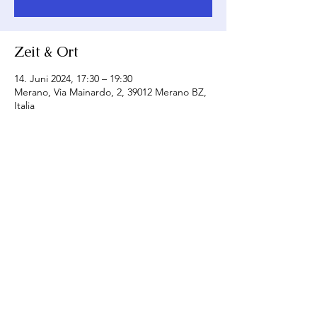
Zeit & Ort
14. Juni 2024, 17:30 – 19:30
Merano, Via Mainardo, 2, 39012 Merano BZ,
Italia
Diese Veranstaltung teilen
SI - Club Merania
Email:
merania@soroptimist.it