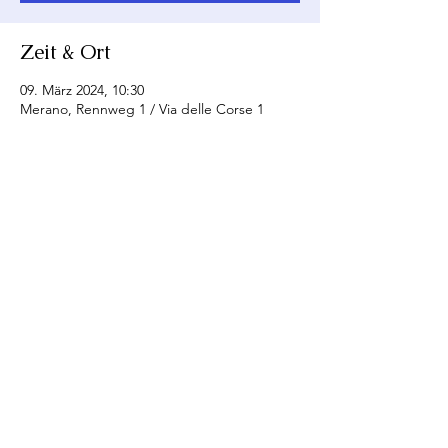
Zeit & Ort
09. März 2024, 10:30
Merano, Rennweg 1 / Via delle Corse 1
Diese Veranstaltung teilen
SI - Club Merania
Email:
merania@soroptimist.it
LINKS