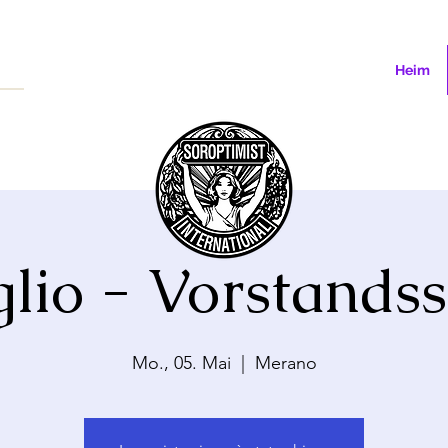
Heim
lio - Vorstands
Mo., 05. Mai
  |  
Merano