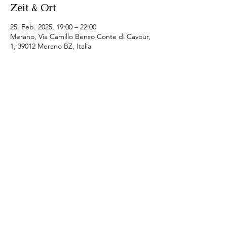
Zeit & Ort
25. Feb. 2025, 19:00 – 22:00
Merano, Via Camillo Benso Conte di Cavour,
1, 39012 Merano BZ, Italia
Diese Veranstaltung teilen
SI - Club Merania
Email:
merania@soroptimist.it
LINKS